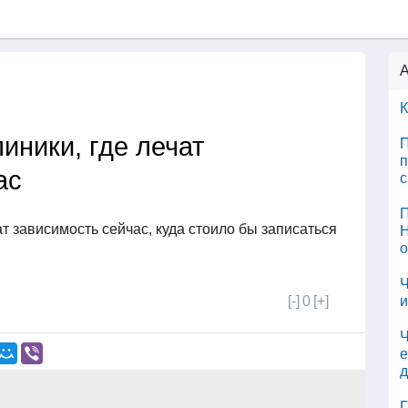
А
К
иники, где лечат
П
п
ас
с
П
ат зависимость сейчас, куда стоило бы записаться
Н
о
Ч
[-]
0
[+]
и
Ч
е
д
Г