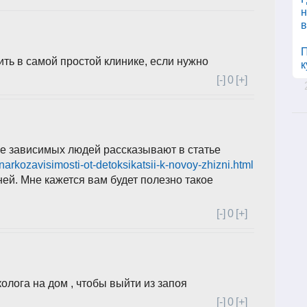
н
П
ть в самой простой клинике, если нужно
к
[-]
0
[+]
ие зависимых людей рассказывают в статье
narkozavisimosti-ot-detoksikatsii-k-novoy-zhizni.html
ней. Мне кажется вам будет полезно такое
[-]
0
[+]
олога на дом , чтобы выйти из запоя
[-]
0
[+]