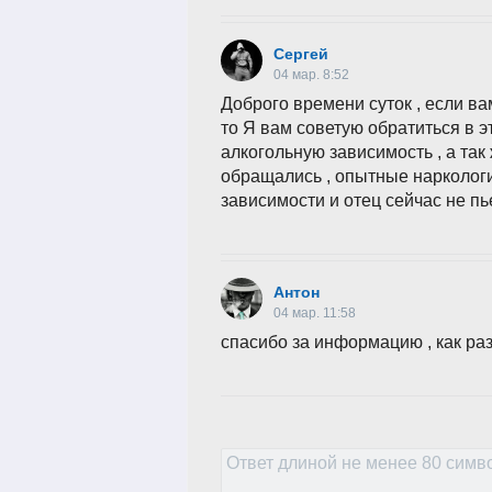
Сергей
04 мар. 8:52
Доброго времени суток , если ва
то Я вам советую обратиться в э
алкогольную зависимость , а так
обращались , опытные наркологи
зависимости и отец сейчас не пь
Антон
04 мар. 11:58
спасибо за информацию , как ра