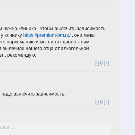
м нужна клиника , чтобы вылечить зависимость ,
ту клинику
https://premium-bm.ru/
, они лечат
 же наркоманию и мы ни так давно к ним
 вылечили нашего отца от алкогольной
ет , рекомендую.
[-]
0
[+]
з надо вылечить зависимость.
[-]
0
[+]