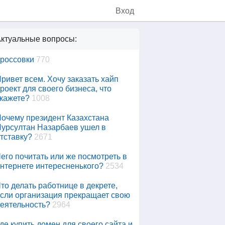
Вход
ктуальные вопросы:
россовки
770
ривет всем. Хочу заказать хайп
роект для своего бизнеса, что
кажете?
1008
очему президент Казахстана
урсултан Назарбаев ушел в
тставку?
2671
его почитать или же посмотреть в
нтернете интересненького?
2534
то делать работнице в декрете,
сли организация прекращает свою
еятельность?
2964
де купить домен для своего сайта и