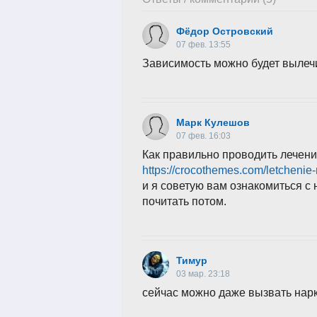
Фёдор Островский
07 фев. 13:55
Зависимость можно будет вылечи
Марк Кулешов
07 фев. 16:03
Как правильно проводить лечен
https://crocothemes.com/letchenie-
и я советую вам ознакомиться с 
почитать потом.
Тимур
03 мар. 23:18
сейчас можно даже вызвать нарк