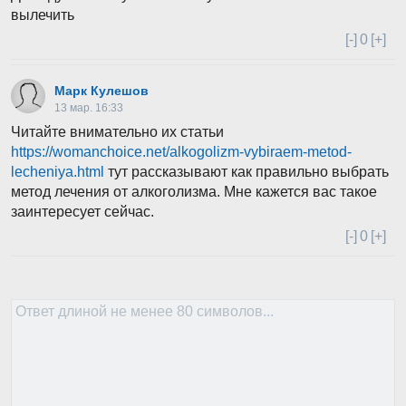
вылечить
[-]
0
[+]
Марк Кулешов
13 мар. 16:33
Читайте внимательно их статьи
https://womanchoice.net/alkogolizm-vybiraem-metod-
lecheniya.html
тут рассказывают как правильно выбрать
метод лечения от алкоголизма. Мне кажется вас такое
заинтересует сейчас.
[-]
0
[+]