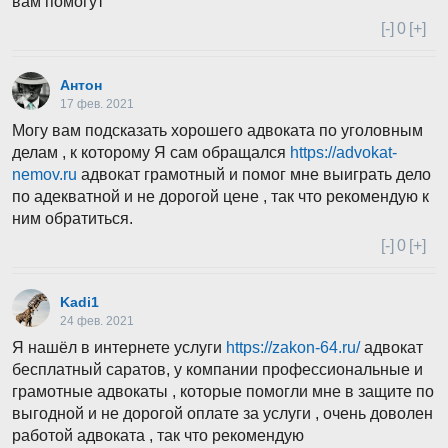
вам помогут
[-]
0
[+]
Антон
17 фев. 2021
Могу вам подсказать хорошего адвоката по уголовным
делам , к которому Я сам обращался
https://advokat-
nemov.ru
адвокат грамотный и помог мне выиграть дело
по адекватной и не дорогой цене , так что рекомендую к
ним обратиться.
[-]
0
[+]
Kadi1
24 фев. 2021
Я нашёл в интернете услуги
https://zakon-64.ru/
адвокат
бесплатный саратов, у компании профессиональные и
грамотные адвокаты , которые помогли мне в защите по
выгодной и не дорогой оплате за услуги , очень доволен
работой адвоката , так что рекомендую