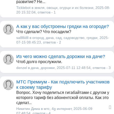
развитие? Не...
Ticklebot
в
земля
,
овощи
,
огурци и их болезни
, 2025-08-
20 15:32:04,
ответов - 1
А как у вас обустроены грядки на огороде?
Что сделали? Что посадили?
sallllliiilll
в
огород
,
дача
,
сад
,
садоводство
,
грядки
, 2025-
07-15 08:45:23,
ответов - 2
Из чего можно сделать дорожки на даче?
Чтоб долго прослужили.
denzel
в
дача
,
дорожки
, 2025-07-11 12:48:54,
ответов - 3
МТС Премиум - Как подключить участников
к своему тарифу
Вопрос. Хочу поделиться гигабайтами с другом у
которого тариф без абонентской оплаты. Как это
сделат...
Никитин Дима
в
мтс
,
4g интернет
, 2025-06-09
07:48:54,
ответов - 4