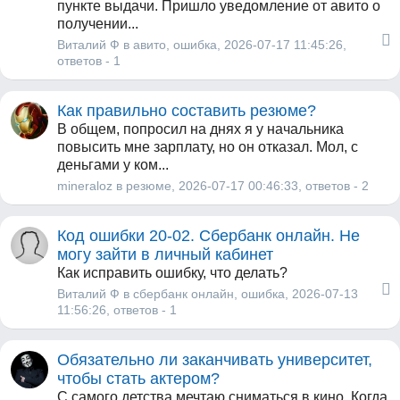
пункте выдачи. Пришло уведомление от авито о
получении...
Виталий Ф
в
авито
,
ошибка
, 2026-07-17 11:45:26,
ответов - 1
Как правильно составить резюме?
В общем, попросил на днях я у начальника
повысить мне зарплату, но он отказал. Мол, с
деньгами у ком...
mineraloz
в
резюме
, 2026-07-17 00:46:33,
ответов - 2
Код ошибки 20-02. Сбербанк онлайн. Не
могу зайти в личный кабинет
Как исправить ошибку, что делать?
Виталий Ф
в
сбербанк онлайн
,
ошибка
, 2026-07-13
11:56:26,
ответов - 1
Обязательно ли заканчивать университет,
чтобы стать актером?
С самого детства мечтаю сниматься в кино. Когда