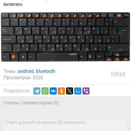
включен.
Темы:
android
,
bluetooth
[-]
0
[+]
Просмотров: 8118
Поделиться:
Ответы / комментарии (0)