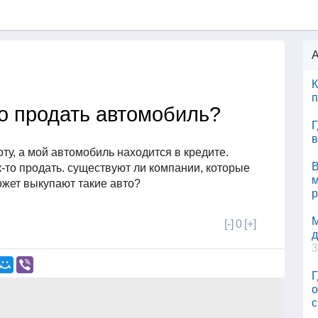
А
К
п
о продать автомобиль?
Г
в
оту, а мой автомобиль находится в кредите.
В
к-то продать. существуют ли компании, которые
м
ожет выкупают такие авто?
р
М
[-]
0
[+]
д
3
Г
о
с