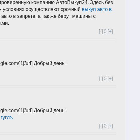
 проверенную компанию АвтоВыкуп24. Здесь без
х условиях осуществляют срочный
выкуп авто в
авто в запрете, а так же берут машины с
ами.
[-]
0
[+]
gle.com/]1[/url] Добрый день!
[-]
0
[+]
gle.com/]1[/url] Добрый день!
]
гуглъ
[-]
0
[+]