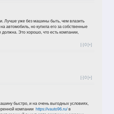
и. Лучше уже без машины быть, чем влазить
 на автомобиль, но купила его за собственные
е должна. Это хорошо, что есть компании,
[-]
0
[+]
[-]
0
[+]
машину быстро, и на очень выгодных условиях,
веренной компании
https://vauto96.ru/
в