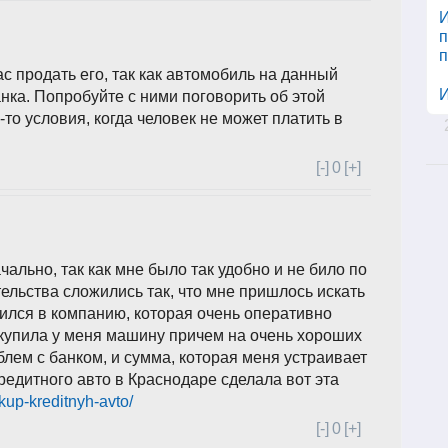
И
п
п
с продать его, так как автомобиль на данный
И
ка. Попробуйте с ними поговорить об этой
-то условия, когда человек не может платить в
[-]
0
[+]
чально, так как мне было так удобно и не било по
льства сложились так, что мне пришлось искать
тился в компанию, которая очень оперативно
ыкупила у меня машину причем на очень хороших
блем с банком, и сумма, которая меня устраивает
редитного авто в Краснодаре сделала вот эта
ykup-kreditnyh-avto/
[-]
0
[+]