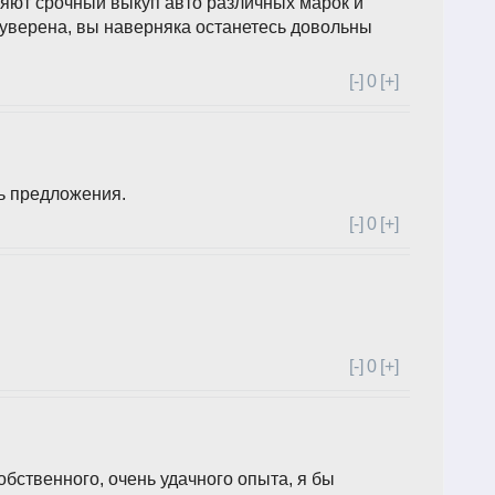
яют срочный выкуп авто различных марок и
 уверена, вы наверняка останетесь довольны
[-]
0
[+]
ь предложения.
[-]
0
[+]
[-]
0
[+]
обственного, очень удачного опыта, я бы