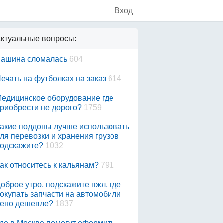
Вход
ктуальные вопросы:
ашина сломалась
604
ечать на футболках на заказ
614
едицинское оборудование где
риобрести не дорого?
1759
акие поддоны лучше использовать
ля перевозки и хранения грузов
одскажите?
1032
ак относитесь к кальянам?
791
оброе утро, подскажите пжл, где
окупать запчасти на автомобили
ено дешевле?
1837
де в Москве помогут оформить