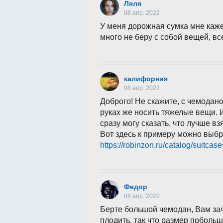
Ляля
08 апр. 2022
У меня дорожная сумка мне кажет
много не беру с собой вещей, вс
калифорния
08 апр. 2022
Доброго! Не скажите, с чемодано
руках же носить тяжелые вещи. 
сразу могу сказать, что лучше в
Вот здесь к примеру можно выбр
https://robinzon.ru/catalog/suitcase
Федор
08 апр. 2022
Берте большой чемодан, Вам зач
плодить, так что размер поболь