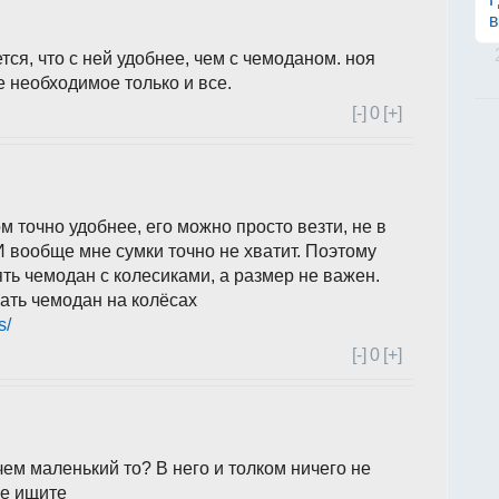
в
ся, что с ней удобнее, чем с чемоданом. ноя
е необходимое только и все.
[-]
0
[+]
м точно удобнее, его можно просто везти, не в
И вообще мне сумки точно не хватит. Поэтому
зять чемодан с колесиками, а размер не важен.
ать чемодан на колёсах
s/
[-]
0
[+]
ем маленький то? В него и толком ничего не
ше ищите