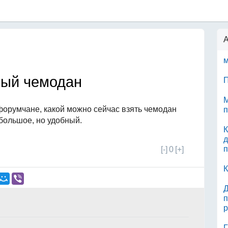
А
м
ный чемодан
П
М
форумчане, какой можно сейчас взять чемодан
п
большое, но удобный.
К
д
п
[-]
0
[+]
К
Д
п
р
Г