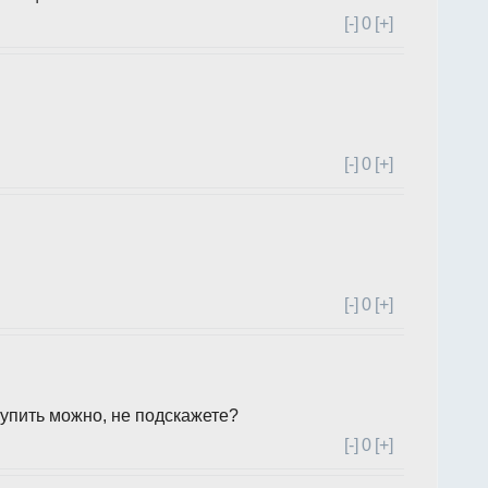
[-]
0
[+]
[-]
0
[+]
[-]
0
[+]
упить можно, не подскажете?
[-]
0
[+]