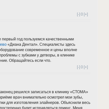
[-]
0
[+]
е первый год пользуемся качественными
ьево
«Диана Дентал». Специалисты здесь
оборудование современное и цены вполне
проблемы с зубками у детворы, в клинике
ение. Обращайтесь если что.
[-]
0
[+]
наконец решился записаться в клинику «СТОМА»
приёме врач внимательно осмотрел мои зубы,
пки для изготовления элайнеров. Объяснили весь
 постепенно будет исправляться прикус. Меня