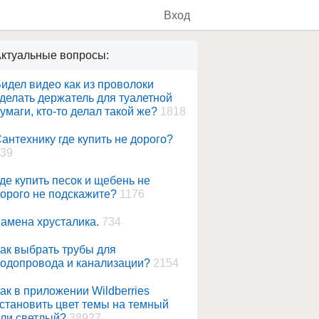
Вход
ктуальные вопросы:
идел видео как из проволоки
делать держатель для туалетной
умаги, кто-то делал такой же?
1818
антехнику где купить не дорого?
39
де купить песок и щебень не
орого не подскажите?
1176
амена хрусталика.
734
ак выбрать трубы для
одопровода и канализации?
2154
ак в приложении Wildberries
становить цвет темы на темный
ли светлый?
38927