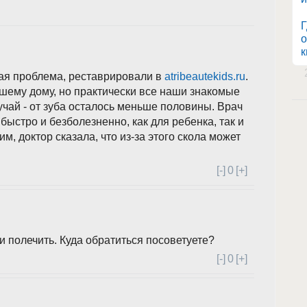
Г
о
к
жая проблема, реставрировали в
atribeautekids.ru
.
ашему дому, но практически все наши знакомые
учай - от зуба осталось меньше половины. Врач
ыстро и безболезненно, как для ребенка, так и
им, доктор сказала, что из-за этого скола может
[-]
0
[+]
 полечить. Куда обратиться посоветуете?
[-]
0
[+]