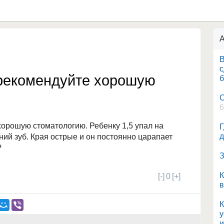
А
В
с
орекомендуйте хорошую
б
С
6
орошую стоматологию. Ребенку 1,5 упал на
Г
д
ний зуб. Края острые и он постоянно царапает
?
З
К
[-]
0
[+]
в
К
у
и