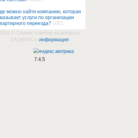
де можно найти компанию, которая
казывает услуги по организации
вартирного переезда?
1051
2026 © Сервис ответов на вопросы
ZAQWER.ru
информация
7.4.5