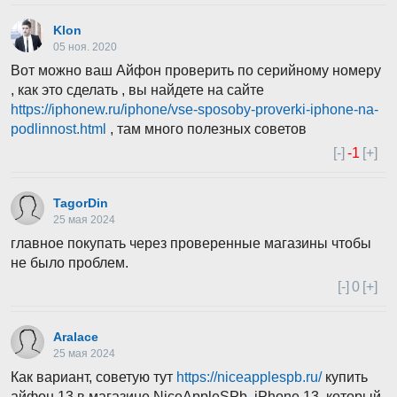
Klon
05 ноя. 2020
Вот можно ваш Айфон проверить по серийному номеру
, как это сделать , вы найдете на сайте
https://iphonew.ru/iphone/vse-sposoby-proverki-iphone-na-
podlinnost.html
, там много полезных советов
[-]
-1
[+]
TagorDin
25 мая 2024
главное покупать через проверенные магазины чтобы
не было проблем.
[-]
0
[+]
Aralace
25 мая 2024
Как вариант, советую тут
https://niceapplespb.ru/
купить
айфон 13 в магазине NiceAppleSPb. iPhone 13, который