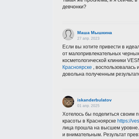
девчонки?
Маша Мышкина
27 апр. 2023
Если вы хотите привести в идеа
от малопривлекательных черных 
косметологической клиники VES
Красноярске
, воспользовалась 
довольна полученным результат
iskanderbulatov
01 апр. 2025
Хотелось бы поделиться своим
красоты в Красноярске
https://ve
лица прошла на высшем уровне.
и внимательным. Результат прев