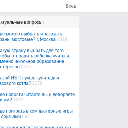
Вход
ктуальные вопросы:
де можно выбрать и заказать
раны мостовые? г. Москва
1019
акую страну выбрать для того
тобы отправить ребенка учиться,
менно школьное образование
нтересно
2445
акой ИБП лучше купить для
азового котла?
1379
де новости читаете вы и доверяете
и им?
1953
де поиграть в компьютерные игры
 друзьями
692
то занимается скрапбукингом, вы