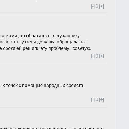
[-]
0
[+]
очками , то обратитесь в эту клинику
leoclinic.ru , у меня девушка обращалась с
 сроки ей решили эту проблему , советую.
[-]
0
[+]
ых точек с помощью народных средств,
[-]
0
[+]
 поисках хорошего косметолога. Что посоветуете