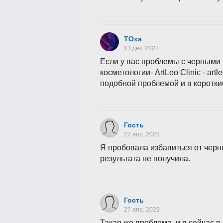
ТОха
13 дек. 2022
Если у вас проблемы с черными т
косметологии- ArtLeo Clinic - art
подобной проблемой и в короткие
Гость
27 апр. 2023
Я пробовала избавиться от черн
результата не получила.
Гость
27 апр. 2023
Такая же проблема, и я сейчас в