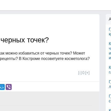
А
Г
к
 черных точек?
К
ч
 как можно избавиться от черных точек? Может
и
и
е рецепты? В Костроме посоветуете косметолога?
К
г
[-]
0
[+]
Г
л
Г
с
К