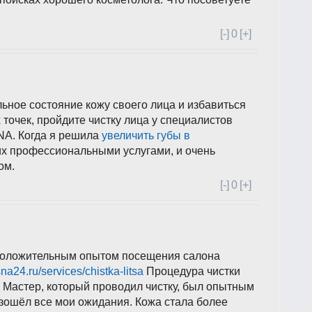
[-]
0
[+]
льное состояние кожу своего лица и избавиться
точек, пройдите чистку лица у специалистов
NA. Когда я решила
увеличить губы в
их профессиональными услугами, и очень
ом.
[-]
0
[+]
 положительным опытом посещения салона
sna24.ru/services/chistka-litsa
Процедура чистки
 Мастер, который проводил чистку, был опытным
зошёл все мои ожидания. Кожа стала более