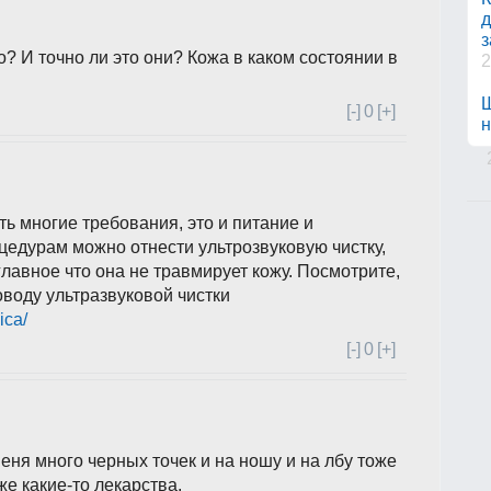
д
з
о? И точно ли это они? Кожа в каком состоянии в
2
Ш
[-]
0
[+]
н
ь многие требования, это и питание и
оцедурам можно отнести ультрозвуковую чистку,
лавное что она не травмирует кожу. Посмотрите,
оводу ультразвуковой чистки
ica/
[-]
0
[+]
меня много черных точек и на ношу и на лбу тоже
е какие-то лекарства.