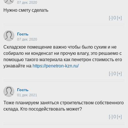
07 дек. 2020
Нужно смету сделать
[-]
0
[+]
Гость
07 дек. 2020
Складское помещение важно чтобы было сухим и не
собирало ни конденсат ни прочую влагу, это решаемо с
помощью такого материала как пенетрон стоимость его
узнавайте на
https://penetron-kzn.ru/
[-]
0
[+]
Гость
01 дек. 2021
Тоже планируем заняться строительством собственного
склада. Кто посодействовать может?
[-]
0
[+]