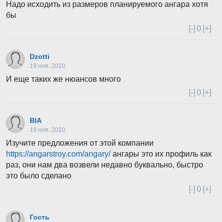
Надо исходить из размеров планируемого ангара хотя
бы
[-]
0
[+]
Dzotti
19 ноя. 2020
И еще таких же нюансов много
[-]
0
[+]
BlA
19 ноя. 2020
Изучите предложения от этой компании
https://angarstroy.com/angary/
ангары это их профиль как
раз, они нам два возвели недавно буквально, быстро
это было сделано
[-]
0
[+]
Гость