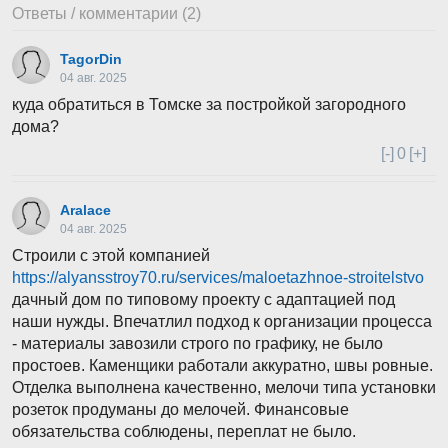
Ответы / комментарии (2)
TagorDin
04 авг. 2025
куда обратиться в Томске за постройкой загородного
дома?
[-]
0
[+]
Aralace
04 авг. 2025
Строили с этой компанией
https://alyansstroy70.ru/services/maloetazhnoe-stroitelstvo
дачный дом по типовому проекту с адаптацией под
наши нужды. Впечатлил подход к организации процесса
- материалы завозили строго по графику, не было
простоев. Каменщики работали аккуратно, швы ровные.
Отделка выполнена качественно, мелочи типа установки
розеток продуманы до мелочей. Финансовые
обязательства соблюдены, переплат не было.