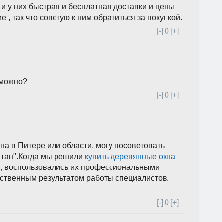
и у них быстрая и бесплатная доставки и цены
 , так что советую к ним обратиться за покупкой.
[-]
0
[+]
 можно?
[-]
0
[+]
на в Питере или области, могу посоветовать
итан".Когда мы решили
купить деревянные окна
жа, воспользовались их профессиональными
ественным результатом работы специалистов.
[-]
0
[+]