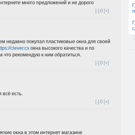
 интернете много предложений и не дорого
Г
[-]
0
[+]
п
Г
с
сем недавно покупал пластиковые окна для своей
tps://clever.cx
окна высокого качества и по
ак что рекомендую к ним обратиться.
[-]
0
[+]
 всё есть.
[-]
0
[+]
ягкие окна в этом интернет магазине