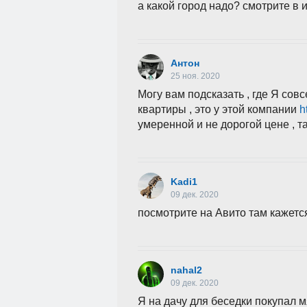
а какой город надо? смотрите в
Антон
25 ноя. 2020
Могу вам подсказать , где Я сов
квартиры , это у этой компании
ht
умеренной и не дорогой цене , т
Kadi1
09 дек. 2020
посмотрите на Авито там кажется
nahal2
09 дек. 2020
Я на дачу для беседки покупал м