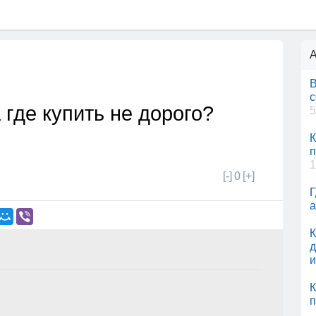
А
В
с
где купить не дорого?
5
К
п
1
[-]
0
[+]
Г
а
К
д
и
К
п