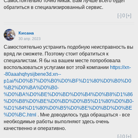
Самостоятельно точно никак. Вам лучше всего будет
обратиться в специализированный сервис.
[-]
0
[+]
Кисана
30 апр. 2023
Самостоятельно устранить подобную неисправность вы
вряд ли сможете. Поэтому стоит обратиться к
специалистам. Я бы на вашем месте попробовала
воспользоваться услугами вот этой компании
https://xn-
-80aaahqhysijbene3d.xn--
p1ai/%D0%B7%D0%B0%D0%BF%D1%80%D0%B0%D0
%B2%D0%BA%D0%B0-
%D0%BA%D0%BE%D0%BD%D0%B4%D0%B8%D1%86
%D0%B8%D0%BE%D0%BD%D0%B5%D1%80%D0%B0-
%D1%84%D1%80%D0%B5%D0%BE%D0%BD%D0%BE
%D0%BC.html
. Мне доводилось туда обращаться - все
необходимые работы выполняют здесь очень
качественно и оперативно.
[-]
0
[+]