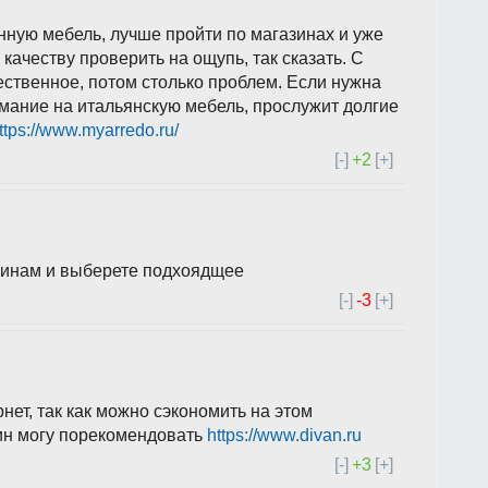
енную мебель, лучше пройти по магазинах и уже
качеству проверить на ощупь, так сказать. С
ественное, потом столько проблем. Если нужна
имание на итальянскую мебель, прослужит долгие
ttps://www.myarredo.ru/
[-]
+2
[+]
зинам и выберете подхоядщее
[-]
-3
[+]
нет, так как можно сэкономить на этом
зин могу порекомендовать
https://www.divan.ru
[-]
+3
[+]