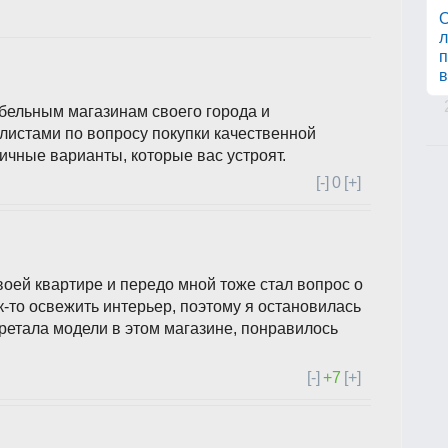
О
л
п
в
бельным магазинам своего города и
листами по вопросу покупки качественной
ичные варианты, которые вас устроят.
[-]
0
[+]
воей квартире и передо мной тоже стал вопрос о
к-то освежить интерьер, поэтому я остановилась
бретала модели в этом магазине, понравилось
[-]
+7
[+]