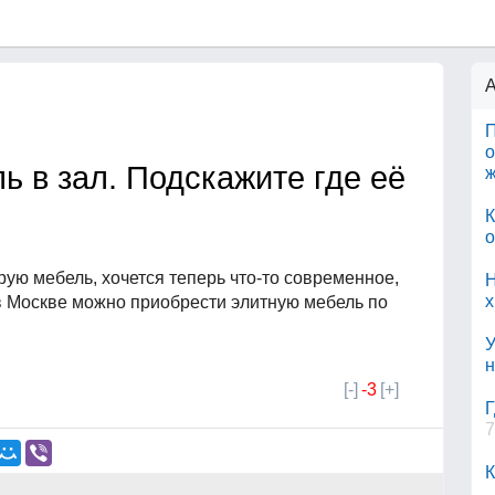
А
П
о
ь в зал. Подскажите где её
К
о
рую мебель, хочется теперь что-то современное,
Н
х
 в Москве можно приобрести элитную мебель по
У
н
[-]
-3
[+]
Г
7
К