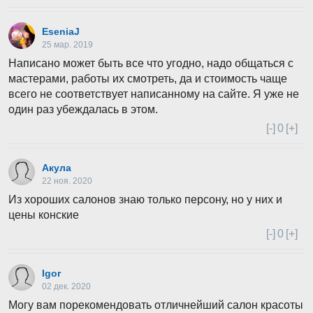
EseniaJ
25 мар. 2019
Написано может быть все что угодно, надо общаться с
мастерами, работы их смотреть, да и стоимость чаще
всего не соответствует написанному на сайте. Я уже не
один раз убеждалась в этом.
[-]
0
[+]
Акула
22 ноя. 2020
Из хороших салонов знаю только персону, но у них и
цены конские
[-]
0
[+]
Igor
02 дек. 2020
Могу вам порекомендовать отличнейший салон красоты