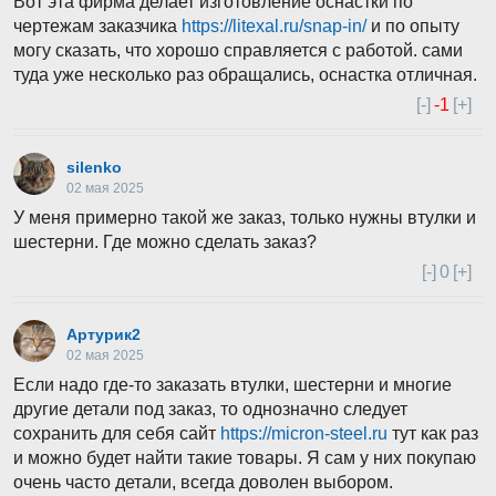
Вот эта фирма делает изготовление оснастки по
чертежам заказчика
https://litexal.ru/snap-in/
и по опыту
могу сказать, что хорошо справляется с работой. сами
туда уже несколько раз обращались, оснастка отличная.
[-]
-1
[+]
silenko
02 мая 2025
У меня примерно такой же заказ, только нужны втулки и
шестерни. Где можно сделать заказ?
[-]
0
[+]
Артурик2
02 мая 2025
Если надо где-то заказать втулки, шестерни и многие
другие детали под заказ, то однозначно следует
сохранить для себя сайт
https://micron-steel.ru
тут как раз
и можно будет найти такие товары. Я сам у них покупаю
очень часто детали, всегда доволен выбором.