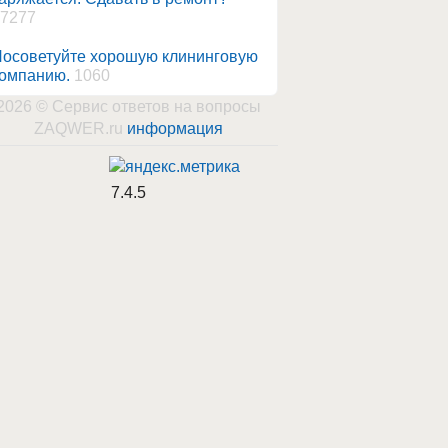
7277
осоветуйте хорошую клининговую
омпанию.
1060
2026 © Сервис ответов на вопросы
ZAQWER.ru
информация
7.4.5