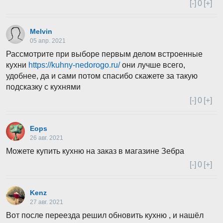
[-]
0
[+]
Melvin
05 апр. 2021
Рассмотрите при выборе первым делом встроенные
кухни
https://kuhny-nedorogo.ru/
они лучше всего,
удобнее, да и сами потом спасибо скажете за такую
подсказку с кухнями
[-]
0
[+]
Eops
26 авг. 2021
Можете купить кухню на заказ в магазине Зебра
[-]
0
[+]
Kenz
27 авг. 2021
Вот после переезда решил обновить кухню , и нашёл