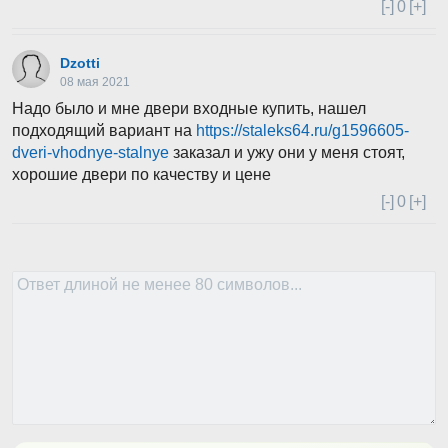
[-]
0
[+]
Dzotti
08 мая 2021
Надо было и мне двери входные купить, нашел
подходящий вариант на
https://staleks64.ru/g1596605-
dveri-vhodnye-stalnye
заказал и ужу они у меня стоят,
хорошие двери по качеству и цене
[-]
0
[+]