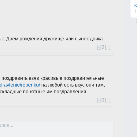
К
1
ь с Днем рождения дружище или сынок дочка
[-]
0
[+]
 поздравить взяв красивые поздравительные
zdravlenie/rebenku/
на любой есть вкус они там,
т складные понятные им поздравления
[-]
0
[+]