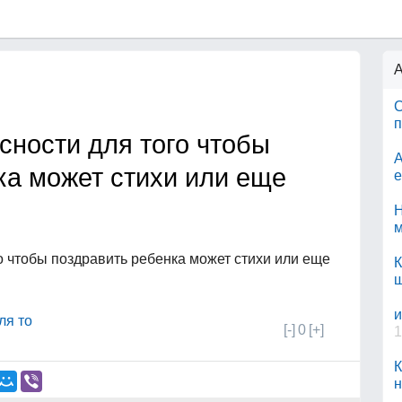
А
С
п
сности для того чтобы
А
ка может стихи или еще
е
Н
м
го чтобы поздравить ребенка может стихи или еще
К
и
ля то
[-]
0
[+]
1
К
н