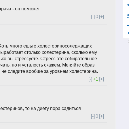
л
врача - он поможет
В
[-]
0
[+]
Г
р
 Хоть много ешьте холестериносолержащих
выработает столько холестерина, сколько ему
ько вы стрессуете. Стресс это собирательное
ичать, но и усталость скажем. Меняйте образ
 не следите вообще за уровнем холестерина.
[-]
+1
[+]
естеринов, то на диету пора садиться
[-]
0
[+]