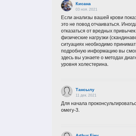
Кисана
03 ноя. 2021
Если анализы вашей крови пока
это не повод отчаиваться. Иногд
отказаться от вредных привычек
физические нагрузки (скандинав
ситуациях необходимо принимат
подробную информацию вы смож
здесь вы узнаете о методах диа
уровня холестерина.
Тансылу
11 дек. 2021
Для начала проконсультироватьс
омегу-3.
Arthur Fiev