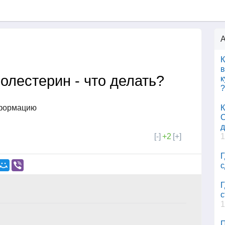
А
К
в
олестерин - что делать?
к
?
нформацию
К
С
д
[-]
+2
[+]
1
Г
с
Г
с
1
П