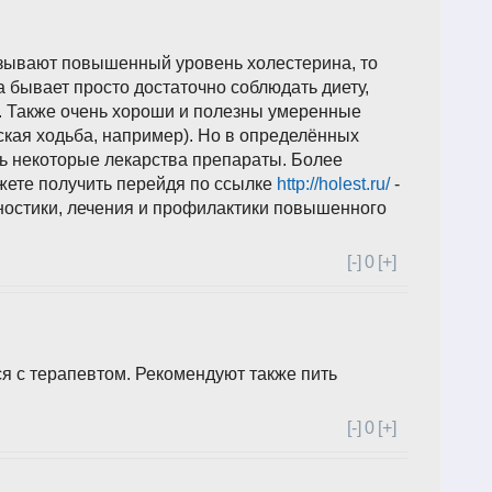
зывают повышенный уровень холестерина, то
а бывает просто достаточно соблюдать диету,
. Также очень хороши и полезны умеренные
ская ходьба, например). Но в определённых
ь некоторые лекарства препараты. Более
ете получить перейдя по ссылке
http://holest.ru/
-
гностики, лечения и профилактики повышенного
[-]
0
[+]
я с терапевтом. Рекомендуют также пить
[-]
0
[+]