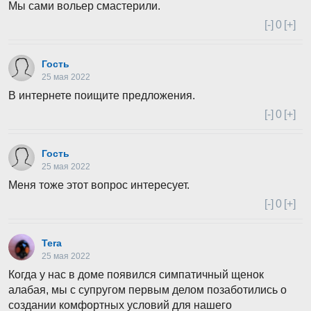
Мы сами вольер смастерили.
[-]
0
[+]
Гость
25 мая 2022
В интернете поищите предложения.
[-]
0
[+]
Гость
25 мая 2022
Меня тоже этот вопрос интересует.
[-]
0
[+]
Tera
25 мая 2022
Когда у нас в доме появился симпатичный щенок
алабая, мы с супругом первым делом позаботились о
создании комфортных условий для нашего