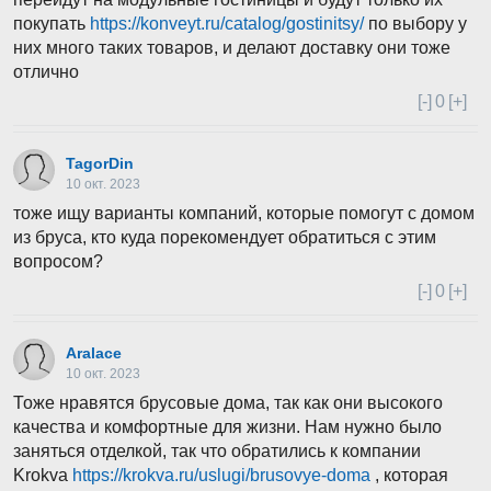
покупать
https://konveyt.ru/catalog/gostinitsy/
по выбору у
них много таких товаров, и делают доставку они тоже
отлично
[-]
0
[+]
TagorDin
10 окт. 2023
тоже ищу варианты компаний, которые помогут с домом
из бруса, кто куда порекомендует обратиться с этим
вопросом?
[-]
0
[+]
Aralace
10 окт. 2023
Тоже нравятся брусовые дома, так как они высокого
качества и комфортные для жизни. Нам нужно было
заняться отделкой, так что обратились к компании
Krokva
https://krokva.ru/uslugi/brusovye-doma
, которая