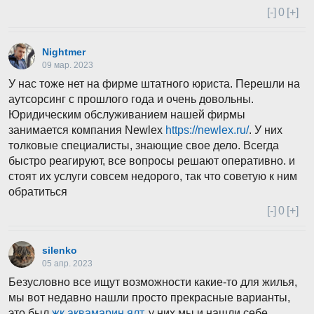
[-]
0
[+]
Nightmer
09 мар. 2023
У нас тоже нет на фирме штатного юриста. Перешли на
аутсорсинг с прошлого года и очень довольны.
Юридическим обслуживанием нашей фирмы
занимается компания Newlex
https://newlex.ru/
. У них
толковые специалисты, знающие свое дело. Всегда
быстро реагируют, все вопросы решают оперативно. и
стоят их услуги совсем недорого, так что советую к ним
обратиться
[-]
0
[+]
silenko
05 апр. 2023
Безусловно все ищут возможности какие-то для жилья,
мы вот недавно нашли просто прекрасные варианты,
это был
жк аквамарин ялт
, у них мы и нашли себе