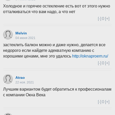
Холодное и горячее остекление есть вот от этого нужно
отталкиваться что вам надо, а что нет
[-]
0
[+]
Melvin
04 июня 2021
застеклить балкон можно и даже нужно, делается все
недорого если найдете адекватную компанию с
хорошими ценами, мне это удалось
http://oknaproem.ru/
[-]
0
[+]
Atrao
22 ноя. 2021
Лучшим вариантом будет обратиться к профессионалам
с компании Окна Века
[-]
0
[+]