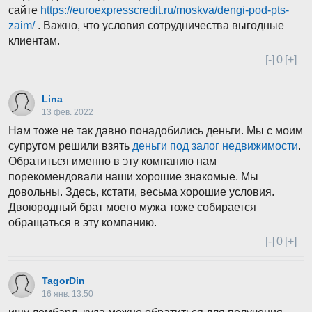
сайте
https://euroexpresscredit.ru/moskva/dengi-pod-pts-
zaim/
. Важно, что условия сотрудничества выгодные
клиентам.
[-]
0
[+]
Lina
13 фев. 2022
Нам тоже не так давно понадобились деньги. Мы с моим
супругом решили взять
деньги под залог недвижимости
.
Обратиться именно в эту компанию нам
порекомендовали наши хорошие знакомые. Мы
довольны. Здесь, кстати, весьма хорошие условия.
Двоюродный брат моего мужа тоже собирается
обращаться в эту компанию.
[-]
0
[+]
TagorDin
16 янв. 13:50