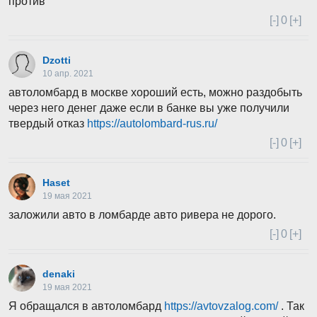
против
[-]
0
[+]
Dzotti
10 апр. 2021
автоломбард в москве хороший есть, можно раздобыть
через него денег даже если в банке вы уже получили
твердый отказ
https://autolombard-rus.ru/
[-]
0
[+]
Haset
19 мая 2021
заложили авто в ломбарде авто ривера не дорого.
[-]
0
[+]
denaki
19 мая 2021
Я обращался в автоломбард
https://avtovzalog.com/
. Так